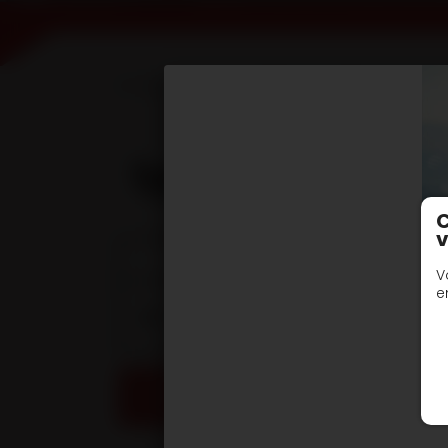
Accueil
Devis en ligne
Remorques avan
type R3DI18/24 PT
C
v
Documentation te
V
e
DOC TECHNIQUE - Remorques porte engins
DEMANDE DE DEVIS / INFORMATIONS