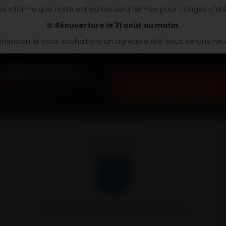
s informe que notre entreprise sera fermée pour congés d'ét
📅
Réouverture le 31 août au matin.
ension et vous souhaitons un agréable été. Nous serons heure
Appelez nous au
03 86 74 04 34
Remorques Louault partenaire officiel de l’AJA