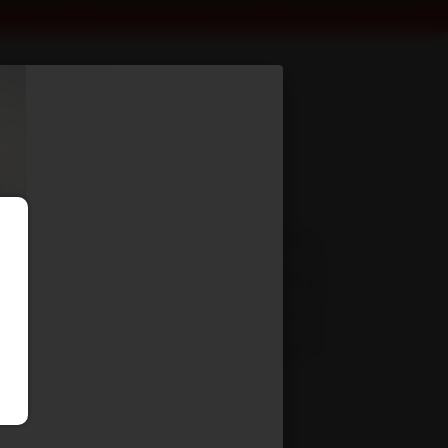
24 PTC: 24/30T5
s) Technique et options
lateau surbaissé porte engins - R3DS1824