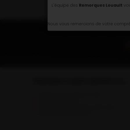
L'équipe des
Remorques Louault
vou
Nous vous remercions de votre compréh
Remorques Louault spécialiste en :
Remorques & Semi-remorques porte engins
Remorques portes caissons
Semi-remorques bennes TP et bennes grands volumes
Véhicules spécifiques et sur mesure.