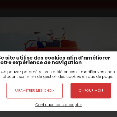
t train
Porte engins plateau surbaissé
type R3DI18/
C: 24/30T5
e site utilise des cookies afin d’améliorer
otre expérience de navigation
chniques
Fiche(
ous pouvez paramétrer vos préférences et modifier vos choix
n cliquant sur le lien de gestion des cookies en bas de page.
 avant train plateau surbaissé
Remorque 3 essieux p
PARAMÉTRER MES CHOIX
OK POUR MOI !
FERMETURE POUR CONGÉS D'ÉTÉ
Continuer sans accepter