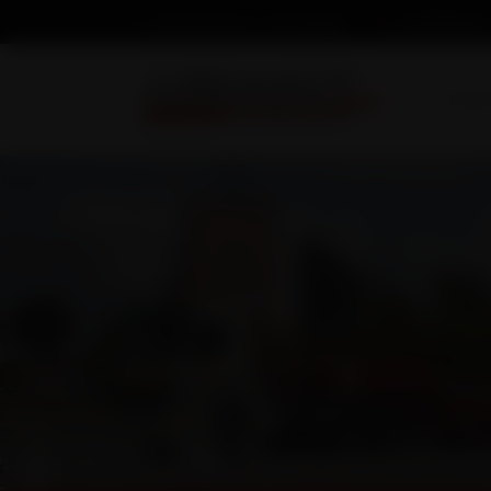
03 86 74 04 34
Nous écrire un message
Accuei