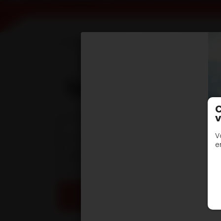
Accueil
Devis en ligne
Semi remorque
type SR3 surbaissé
C
v
Documentation techniques
V
e
DOC TECHNIQUE - Semi-Remorques surb
DEMANDE DE DEVIS / INFORMATIONS