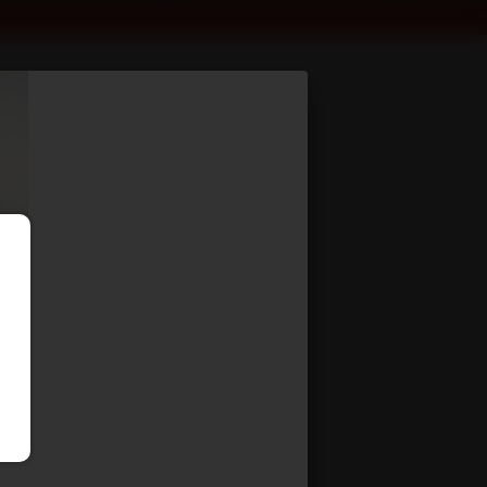
baissée ptc 38T