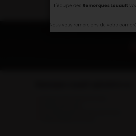
L'équipe des
Remorques Louault
vou
Nous vous remercions de votre compréh
Remorques Louault spécialiste en :
Remorques & Semi-remorques porte engins
Remorques portes caissons
Semi-remorques bennes TP et bennes grands volumes
Véhicules spécifiques et sur mesure.