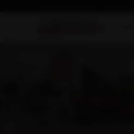
03 86 74 04 34
Nous écrire un message
Accuei