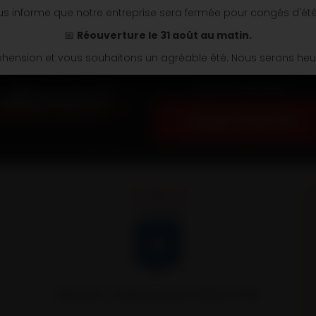
s informe que notre entreprise sera fermée pour congés d'ét
📅
Réouverture le 31 août au matin.
ension et vous souhaitons un agréable été. Nous serons heure
Appelez nous au
03 86 74 04 34
Remorques Louault partenaire officiel de l’AJA