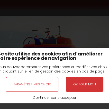
s surbaissées
type SR3 surbaissée PTC : 38T
e PTC : 38T
e site utilise des cookies afin d’améliorer
otre expérience de navigation
Fiche(s) Technique et options
ous pouvez paramétrer vos préférences et modifier vos choix
n cliquant sur le lien de gestion des cookies en bas de page.
aissées
Semi-remorque 3 essieux surbaissée - SR3 sur
PARAMÉTRER MES CHOIX
OK POUR MOI !
FERMETURE POUR CONGÉS D'ÉTÉ
Continuer sans accepter