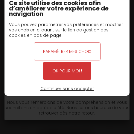
Ce site utilise des cookies afin
d’améliorer votre expérience de
navigation
Vous pouvez paramétrer vos préférences et modifier
vos choix en cliquant sur le lien de gestion des
cookies en bas de page.
FERMETURE POUR CONGÉS D'ÉTÉ
PARAMÉTRER MES CHOIX
TYPE SR3 SURBAISSÉE PTC : 38/45T
OK POUR MOI !
L'équipe des
Remorques Louault
vous informe que notre
entreprise sera fermée pour congés d'été
du 6 août au
soir au 30 août inclus
.
Continuer sans accepter
📅
Réouverture le 31 août au matin.
Nous vous remercions de votre compréhension et vous
souhaitons un agréable été. Nous serons heureux de vous
retrouver dès notre retour.