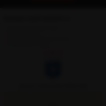
Remorques Louault spécialiste en :
Remorques & Semi-remorques porte engins
Remorques portes caissons
Semi-remorques bennes TP et bennes grands volumes
Véhicules spécifiques et sur mesure.
Remorques Louault partenaire officiel de l’AJA