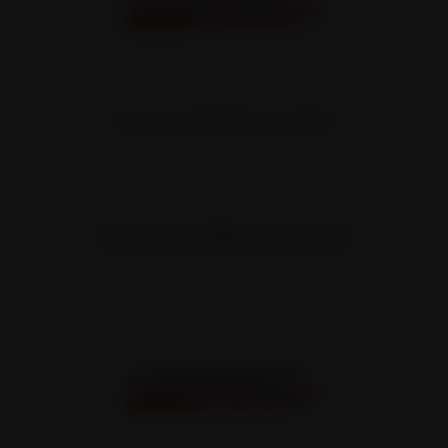
TYPE SR3 SURBAISSÉE PTC: 38/57T