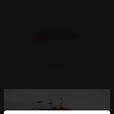
TYPE SR3 SURBAISSÉE PTC : 38T