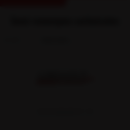
Semi remorques surbaissées
Accueil
...
Semi remorques surbaissées
TYPE SR1 SURBAISSÉE PTC : 19T