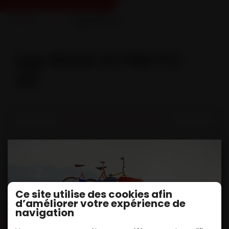
Accueil
...
type R2CCA 19 PCM PTC : 19T
type R2CCA 19 PCM PTC :
19T
Documentation techniques
DOC TECHNIQUE - Remorques essieux centraux
porte bennes 1 caisson
Fiche(s) Technique et options
Ce site utilise des cookies afin
d’améliorer votre expérience de
navigation
DEMANDE DE DEVIS / INFORMATIONS