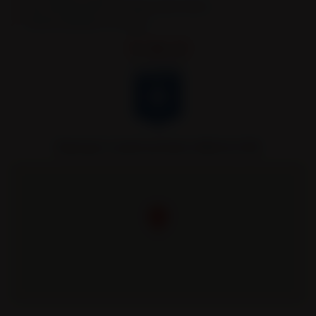
Semi-remorques bennes TP et bennes grands volumes
Véhicules spécifiques et sur mesure.
Remorques Louault partenaire officiel de l’AJA