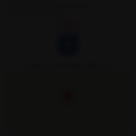
Semi-remorques bennes TP et bennes grands volumes
Véhicules spécifiques et sur mesure.
Remorques Louault partenaire officiel de l’AJA