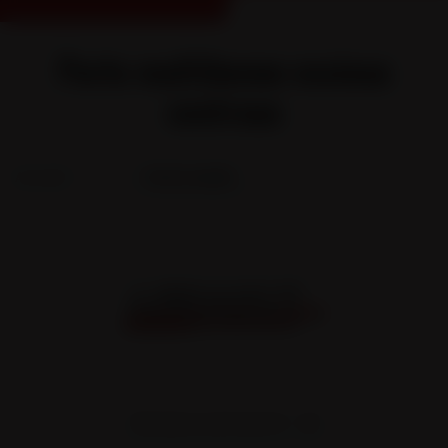
Porte multibenne essieux
centraux
Accueil
...
Porte multibenne essieux centraux
TYPE R2CCA 19 PCM PTC : 19T