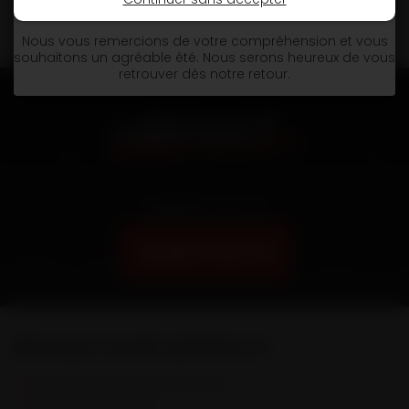
📅
Réouverture le 31 août au matin.
Nous vous remercions de votre compréhension et vous
souhaitons un agréable été. Nous serons heureux de vous
retrouver dès notre retour.
Appelez nous au
03 86 74 04 34
Remorques Louault spécialiste en :
Remorques & Semi-remorques porte engins
Remorques portes caissons