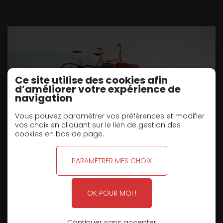
Ce site utilise des cookies afin
d’améliorer votre expérience de
navigation
Vous pouvez paramétrer vos préférences et modifier
vos choix en cliquant sur le lien de gestion des
cookies en bas de page.
FERMETURE POUR CONGÉS D'ÉTÉ
PARAMÉTRER MES CHOIX
TYPE R2CGA 19 PCM PTC : 19T
OK POUR MOI !
L'équipe des
Remorques Louault
vous informe que notre
entreprise sera fermée pour congés d'été
du 6 août au
soir au 30 août inclus
.
Continuer sans accepter