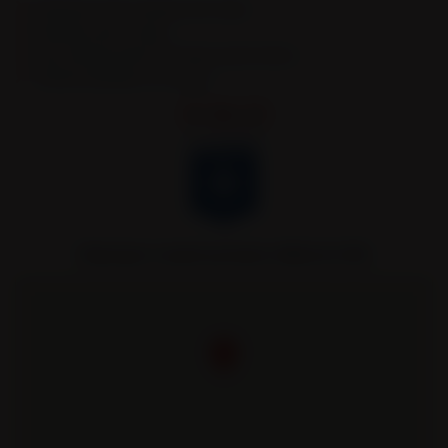
Remorques & Semi-remorques porte engins
Remorques portes caissons
Semi-remorques bennes TP et bennes grands volumes
Véhicules spécifiques et sur mesure.
Remorques Louault partenaire officiel de l’AJA