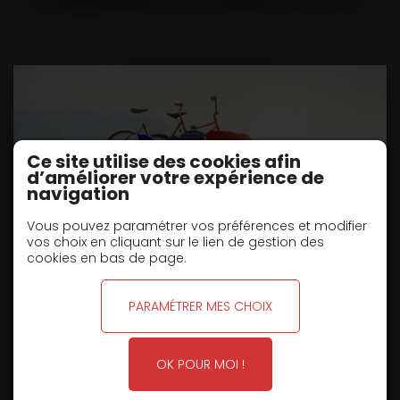
Trinqueball 3 essieux
PTC
17T / 28T
PV
5T23
Ce site utilise des cookies afin
Marque
KAISER
d’améliorer votre expérience de
navigation
Année
1991
Vous pouvez paramétrer vos préférences et modifier
vos choix en cliquant sur le lien de gestion des
Validité mines
07.05.2011
cookies en bas de page.
Couleur
VERT
FERMETURE POUR CONGÉS D'ÉTÉ
PARAMÉTRER MES CHOIX
Immatriculation
7967 RT 53
Tarif : Nous consulter
OK POUR MOI !
L'équipe des
Remorques Louault
vous informe que notre
entreprise sera fermée pour congés d'été
du 6 août au