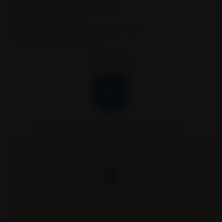
Remorques & Semi-remorques porte engins
Remorques portes caissons
Semi-remorques bennes TP et bennes grands volumes
Véhicules spécifiques et sur mesure.
Remorques Louault partenaire officiel de l’AJA