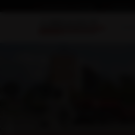
03 86 74 04 34
Nous écrire un message
Accuei