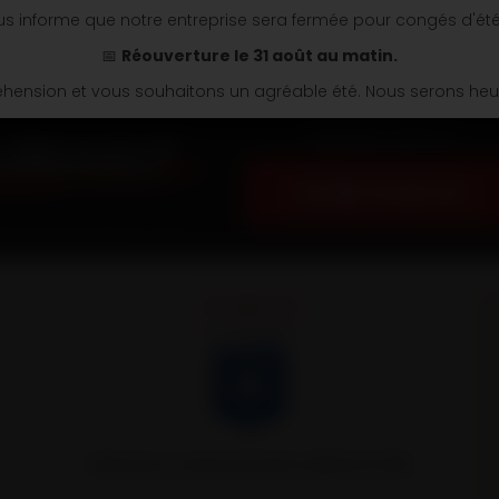
s informe que notre entreprise sera fermée pour congés d'ét
📅
Réouverture le 31 août au matin.
ension et vous souhaitons un agréable été. Nous serons heure
Appelez nous au
03 86 74 04 34
Remorques Louault partenaire officiel de l’AJA