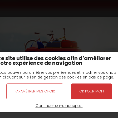
 châssis nu
type SR3 PD PTC : 38T
 38T
e site utilise des cookies afin d’améliorer
otre expérience de navigation
Fiche(s) Technique et options
ous pouvez paramétrer vos préférences et modifier vos choix
n cliquant sur le lien de gestion des cookies en bas de page.
is nu
Semi-remorque 3 essieux châssis nu - SR3PN (17
PARAMÉTRER MES CHOIX
OK POUR MOI !
FERMETURE POUR CONGÉS D'ÉTÉ
Continuer sans accepter