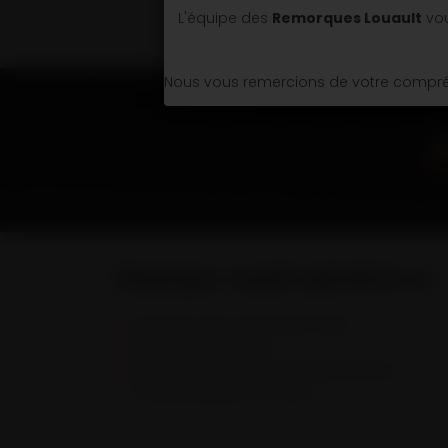
L'équipe des
Remorques Louault
vou
Nous vous remercions de votre compréh
Remorques Louault spécialiste en :
Remorques & Semi-remorques porte engins
Remorques portes caissons
Semi-remorques bennes TP et bennes grands volumes
Véhicules spécifiques et sur mesure.