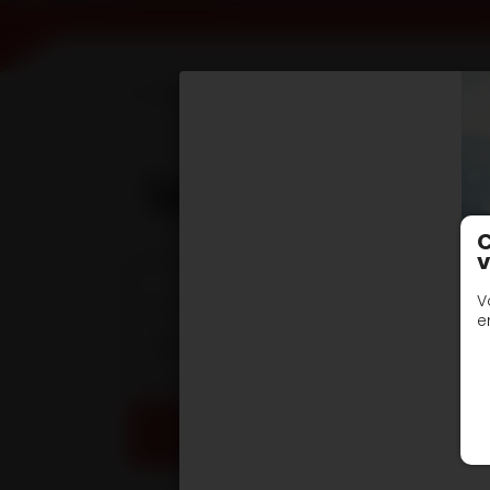
Accueil
Devis en ligne
Semi remorques
type SR3 PD PTC :
C
v
Documentation techniques
V
e
DOC TECHNIQUE - semi-remorques châss
DEMANDE DE DEVIS / INFORMATIONS