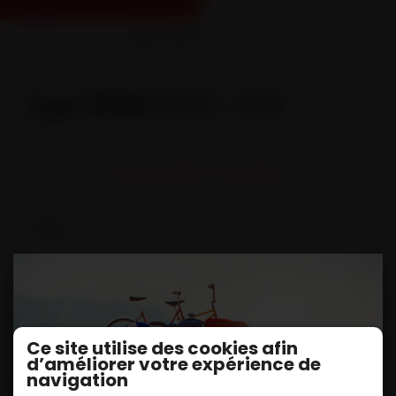
Accueil
...
type R2D32 PTC : 4T5
type R2D32 PTC : 4T5
Documentation techniques
DOC TECHNIQUE - Remorques Dérouleuses
routières
Fiche(s) Technique et options
Remorque dérouleuse routière - RD32
Ce site utilise des cookies afin
d’améliorer votre expérience de
navigation