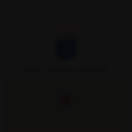
Remorques portes caissons
Semi-remorques bennes TP et bennes grands volumes
Véhicules spécifiques et sur mesure.
Remorques Louault partenaire officiel de l’AJA