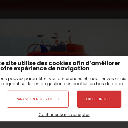
t train
Remorques châssis nus
type R2D chassis nu 
u PTC : 14T
e site utilise des cookies afin d’améliorer
otre expérience de navigation
ous pouvez paramétrer vos préférences et modifier vos choix
n cliquant sur le lien de gestion des cookies en bas de page.
PARAMÉTRER MES CHOIX
OK POUR MOI !
FERMETURE POUR CONGÉS D'ÉTÉ
Continuer sans accepter