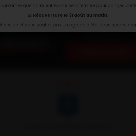
s informe que notre entreprise sera fermée pour congés d'ét
📅
Réouverture le 31 août au matin.
ension et vous souhaitons un agréable été. Nous serons heure
Appelez nous au
03 86 74 04 34
Remorques Louault partenaire officiel de l’AJA