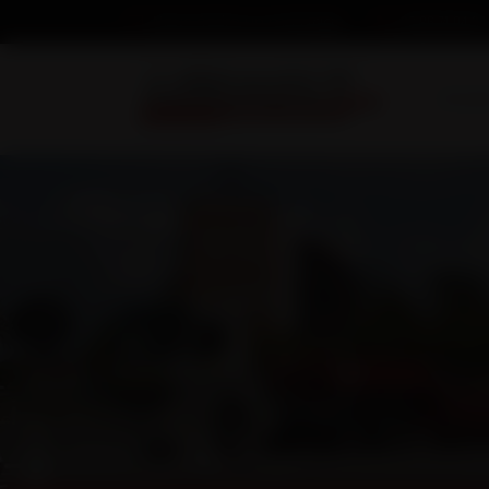
03 86 74 04 34
Nous écrire un message
Accuei