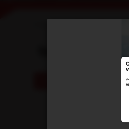
Accueil
Devis en ligne
Remorques avan
type R2D chassis n
C
v
V
DEMANDE DE DEVIS / INFORMATIONS
e