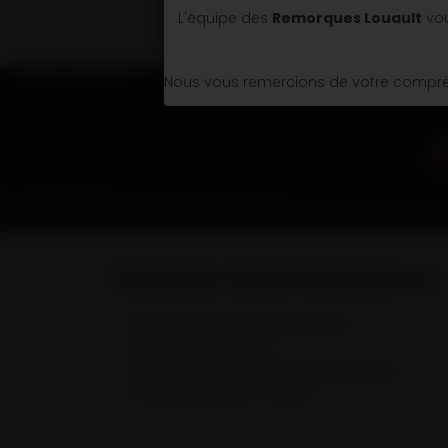
L'équipe des
Remorques Louault
vou
Nous vous remercions de votre compréh
Remorques Louault spécialiste en :
Remorques & Semi-remorques porte engins
Remorques portes caissons
Semi-remorques bennes TP et bennes grands volumes
Véhicules spécifiques et sur mesure.