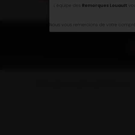
L'équipe des
Remorques Louault
vou
Nous vous remercions de votre compréh
Remorques Louault spécialiste en :
Remorques & Semi-remorques porte engins
Remorques portes caissons
Semi-remorques bennes TP et bennes grands volumes
Véhicules spécifiques et sur mesure.