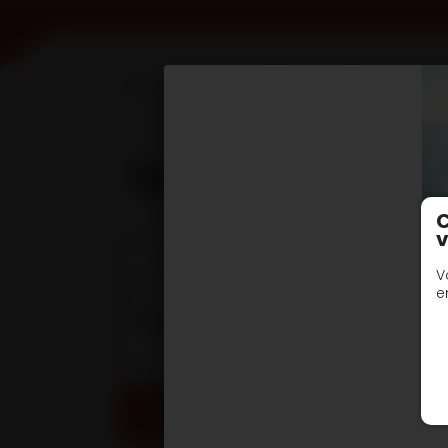
Accueil
Devis en ligne
Remorques essi
type R2CF châssis 
C
v
Documentation techniques
V
e
DOC TECHNIQUE - Remorque essieux cen
châssis nu
DEMANDE DE DEVIS / INFORMATIONS