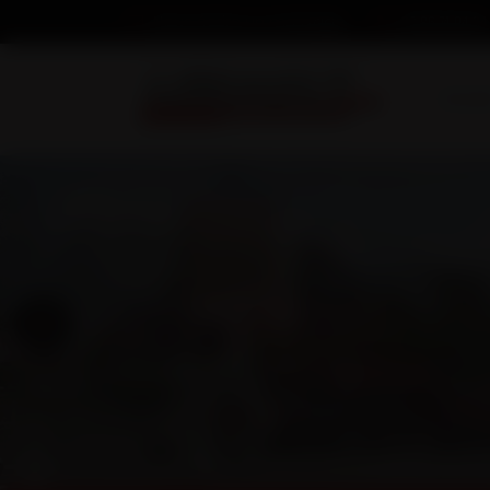
03 86 74 04 34
Nous écrire un message
Accuei