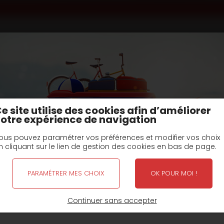
eux-centraux
Remorques Chassis nus
type R2CF châs
nu PTC : 11T
e site utilise des cookies afin d’améliorer
otre expérience de navigation
Fiche(s) Techniqu
ous pouvez paramétrer vos préférences et modifier vos choix
n cliquant sur le lien de gestion des cookies en bas de page.
traux
Remorque routière essieux centraux châssis nu p
R2CF15T99 R2CF19 R2CF24
PARAMÉTRER MES CHOIX
OK POUR MOI !
FERMETURE POUR CONGÉS D'ÉTÉ
Continuer sans accepter