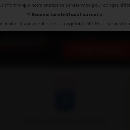
s informe que notre entreprise sera fermée pour congés d'ét
📅
Réouverture le 31 août au matin.
ension et vous souhaitons un agréable été. Nous serons heure
Appelez nous au
03 86 74 04 34
Remorques Louault partenaire officiel de l’AJA