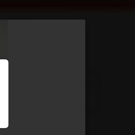
sis nu PTC : 11T
e et options
lateau fixe - R2CF7 R2CF11 R2CF14