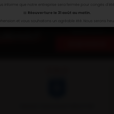
s informe que notre entreprise sera fermée pour congés d'ét
📅
Réouverture le 31 août au matin.
ension et vous souhaitons un agréable été. Nous serons heure
Appelez nous au
03 86 74 04 34
Remorques Louault partenaire officiel de l’AJA