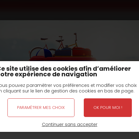
Remorques porte caisson et multibennes
Porte caisson avant train
type R3DEA
T
e site utilise des cookies afin d’améliorer
otre expérience de navigation
Fiche(s) Technique et options
ous pouvez paramétrer vos préférences et modifier vos choix
n cliquant sur le lien de gestion des cookies en bas de page.
sons
Remorque 3 essieux à rond d'avant-train porte c
PARAMÉTRER MES CHOIX
OK POUR MOI !
FERMETURE POUR CONGÉS D'ÉTÉ
Continuer sans accepter