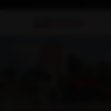
03 86 74 04 34
Nous écrire un message
Accuei