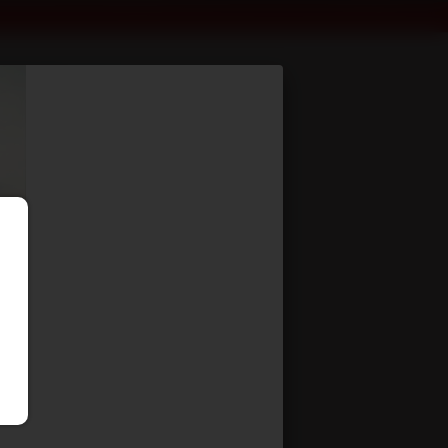
 PTC 24T
aisson - R3DEA PCR