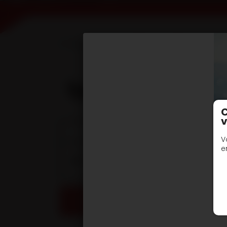
Accueil
Devis en ligne
type R3DEA PTC 24
C
v
Documentation techniques
V
e
DOC TECHNIQUE - Remorques porte cais
DEMANDE DE DEVIS / INFORMATIONS