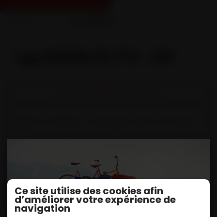
Accueil
...
type R3D18/25 PTC : 24T
type R3D18/25 PTC : 24T
Documentation techniques
DOC TECHNIQUE - Remorques & Semi-remorques
Fiche(s) Technique et options
Remorque routière 2 essieux à rond d'avant train
- plateau droit - R3D18-24
Ce site utilise des cookies afin
d’améliorer votre expérience de
navigation