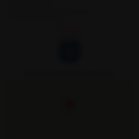
Remorques portes caissons
Semi-remorques bennes TP et bennes grands volumes
Véhicules spécifiques et sur mesure.
Remorques Louault partenaire officiel de l’AJA