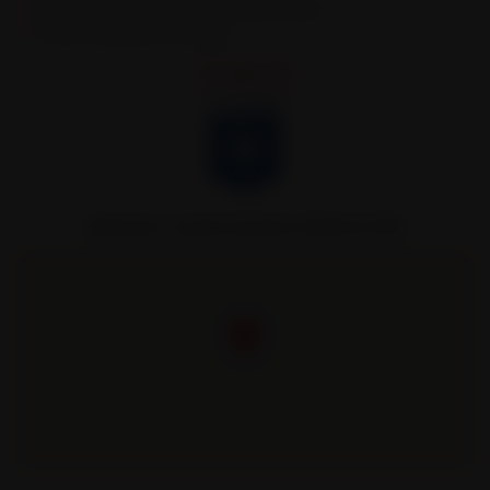
Semi-remorques bennes TP et bennes grands volumes
Véhicules spécifiques et sur mesure.
Remorques Louault partenaire officiel de l’AJA