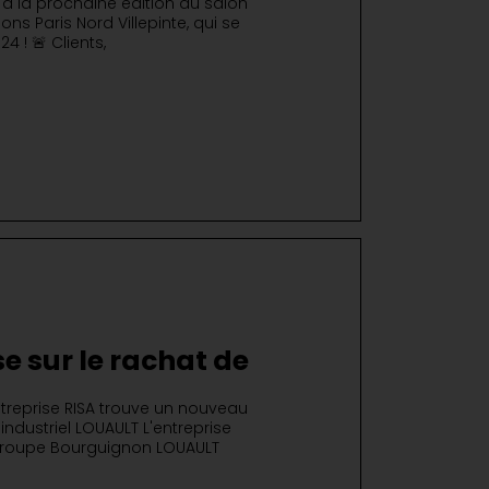
à la prochaine édition du salon
ns Paris Nord Villepinte, qui se
4 ! 🚨 Clients,
se sur le rachat de
upe LOUAULT
ntreprise RISA trouve un nouveau
 industriel LOUAULT L'entreprise
 Groupe Bourguignon LOUAULT