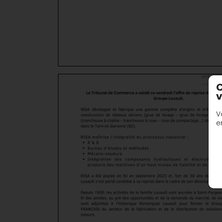
C
v
V
e