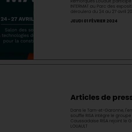
Remorques Louault participe 
INTERMAT au Parc des expositio
déroulera du 24 au 27 avril 202
JEUDI 01 FÉVRIER 2024
Articles de pres
RISA par le Gro
Dans le Tarn-et-Garonne, l'e
souffle RISA intègre le groupe
Caussadaise RISA rejoint le
LOUAULT